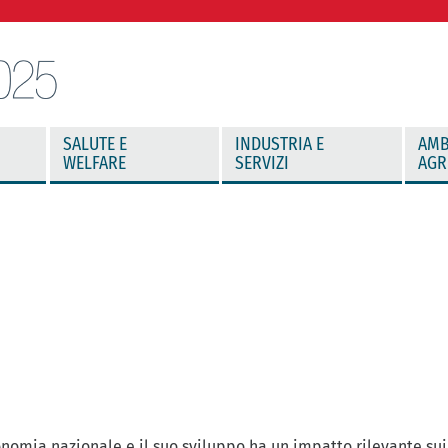
SALUTE E
INDUSTRIA E
AMB
WELFARE
SERVIZI
AGR
onomia nazionale e il suo sviluppo ha un impatto rilevante sui 