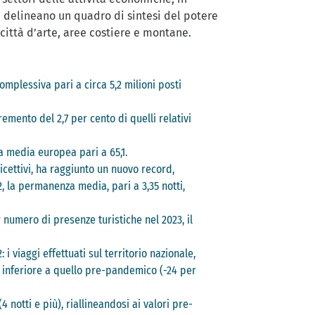
ca delineano un quadro di sintesi del potere
i città d’arte, aree costiere e montane.
complessiva pari a circa 5,2 milioni posti
remento del 2,7 per cento di quelli relativi
una media europea pari a 65,1.
 ricettivi, ha raggiunto un nuovo record,
2, la permanenza media, pari a 3,35 notti,
 numero di presenze turistiche nel 2023, il
 viaggi effettuati sul territorio nazionale,
ra inferiore a quello pre-pandemico (-24 per
 notti e più), riallineandosi ai valori pre-