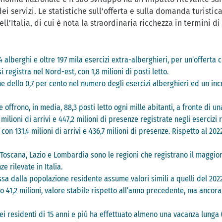
ei servizi. Le statistiche sull’offerta e sulla domanda turisti
ll’Italia, di cui è nota la straordinaria ricchezza in termini d
94 alberghi e oltre 197 mila esercizi extra-alberghieri, per un’offerta 
i registra nel Nord-est, con 1,8 milioni di posti letto.
one dello 0,7 per cento nel numero degli esercizi alberghieri ed un inc
tive offrono, in media, 88,3 posti letto ogni mille abitanti, a fronte di 
,6 milioni di arrivi e 447,2 milioni di presenze registrate negli esercizi
on 131,4 milioni di arrivi e 436,7 milioni di presenze. Rispetto al 202
 Toscana, Lazio e Lombardia sono le regioni che registrano il maggior
e rilevate in Italia.
a dalla popolazione residente assume valori simili a quelli del 2022: i
no 41,2 milioni, valore stabile rispetto all’anno precedente, ma anco
dei residenti di 15 anni e più ha effettuato almeno una vacanza lunga (4