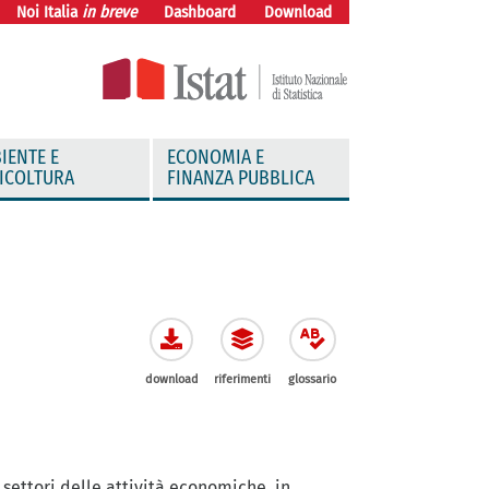
Noi Italia
in breve
Dashboard
Download
IENTE E
ECONOMIA E
ICOLTURA
FINANZA PUBBLICA
download
riferimenti
glossario
settori delle attività economiche, in