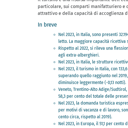
particolare, sui comparti manifatturiero e d
attrattivo e della capacità di accoglienza de
In breve
Nel 2023, in Italia, sono presenti 32.1
letto. La maggiore capacità ricettiva s
Rispetto al 2022, si rileva una flessi
agli extra-alberghieri.
Nel 2023, in Italia, le strutture ricet
Nel 2023, il turismo in Italia, con 133
superando quello raggiunto nel 2019, c
diminuisce leggermente (-0,13 notti).
Veneto, Trentino-Alto Adige/Sudtirol,
58,3 per cento del totale delle presenz
Nel 2023, la domanda turistica espress
per motivi di vacanza e di lavoro, so
cento circa, rispetto al 2019).
Nel 2023, in Europa, il 51,1 per cento 