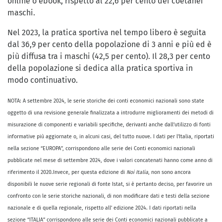
online o ebook, rispetto al 22,6 per cento dei coetanei
maschi.
Nel 2023, la pratica sportiva nel tempo libero è seguita
dal 36,9 per cento della popolazione di 3 anni e più ed è
più diffusa tra i maschi (42,5 per cento). Il 28,3 per cento
della popolazione si dedica alla pratica sportiva in
modo continuativo.
NOTA: A settembre 2024, le serie storiche dei conti economici nazionali sono state
oggetto di una revisione generale finalizzata a introdurre miglioramenti dei metodi di
misurazione di componenti e variabili specifiche, derivanti anche dall’utilizzo di fonti
informative più aggiornate o, in alcuni casi, del tutto nuove. I dati per l’Italia, riportati
nella sezione “EUROPA”, corrispondono alle serie dei Conti economici nazionali
pubblicate nel mese di settembre 2024, dove i valori concatenati hanno come anno di
riferimento il 2020.Invece, per questa edizione di
Noi Italia
, non sono ancora
disponibili le nuove serie regionali di fonte Istat, si è pertanto deciso, per favorire un
confronto con le serie storiche nazionali, di non modificare dati e testi della sezione
nazionale e di quella regionale, rispetto all’ edizione 2024. I dati riportati nella
sezione “ITALIA” corrispondono alle serie dei Conti economici nazionali pubblicate a