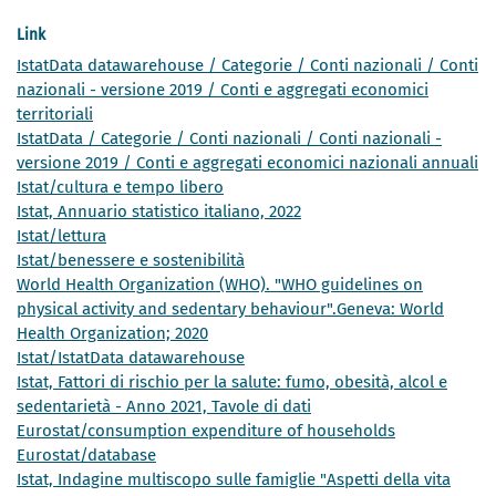
Link
IstatData datawarehouse / Categorie / Conti nazionali / Conti
nazionali - versione 2019 / Conti e aggregati economici
territoriali
IstatData / Categorie / Conti nazionali / Conti nazionali -
versione 2019 / Conti e aggregati economici nazionali annuali
Istat/cultura e tempo libero
Istat, Annuario statistico italiano, 2022
Istat/lettura
Istat/benessere e sostenibilità
World Health Organization (WHO). "WHO guidelines on
physical activity and sedentary behaviour".Geneva: World
Health Organization; 2020
Istat/IstatData datawarehouse
Istat, Fattori di rischio per la salute: fumo, obesità, alcol e
sedentarietà - Anno 2021, Tavole di dati
Eurostat/consumption expenditure of households
Eurostat/database
Istat, Indagine multiscopo sulle famiglie "Aspetti della vita