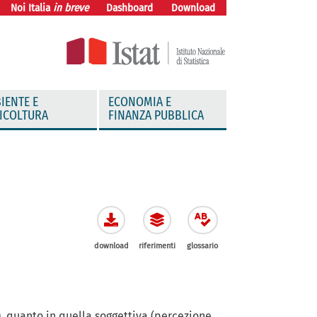
Noi Italia
in breve
Dashboard
Download
IENTE E
ECONOMIA E
ICOLTURA
FINANZA PUBBLICA
download
riferimenti
glossario
), quanto in quella soggettiva (percezione