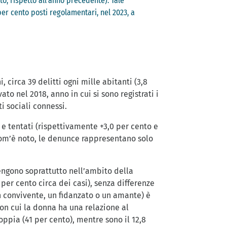
nto, rispetto all’anno precedente). Tale
er cento posti regolamentari, nel 2023, a
, circa 39 delitti ogni mille abitanti (3,8
to nel 2018, anno in cui si sono registrati i
 sociali connessi.
i e tentati (rispettivamente +3,0 per cento e
 Com’è noto, le denunce rappresentano solo
engono soprattutto nell’ambito della
 per cento circa dei casi), senza differenze
un convivente, un fidanzato o un amante) è
 con cui la donna ha una relazione al
ppia (41 per cento), mentre sono il 12,8