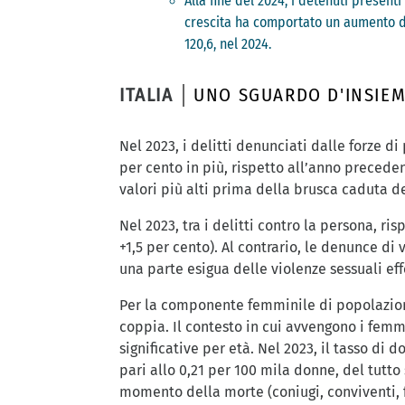
Alla fine del 2024, i detenuti presenti
crescita ha comportato un aumento del
120,6, nel 2024.
ITALIA
UNO SGUARDO D'INSIE
Nel 2023, i delitti denunciati dalle forze di
per cento in più, rispetto all’anno preceden
valori più alti prima della brusca caduta 
Nel 2023, tra i delitti contro la persona, r
+1,5 per cento). Al contrario, le denunce d
una parte esigua delle violenze sessuali e
Per la componente femminile di popolazione
coppia. Il contesto in cui avvengono i femmi
significative per età. Nel 2023, il tasso di
pari allo 0,21 per 100 mila donne, del tutto 
momento della morte (coniugi, conviventi, f