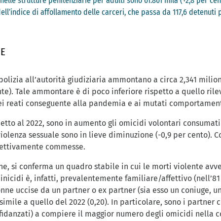
 nelle strutture penitenziarie per adulti sono 61.861 mila (+2,8 per ce
l’indice di affollamento delle carceri, che passa da 117,6 detenuti p
ME
 polizia all’autorità giudiziaria ammontano a circa 2,341 milioni
te). Tale ammontare è di poco inferiore rispetto a quello rileva
dei reati conseguente alla pandemia e ai mutati comportamenti
ispetto al 2022, sono in aumento gli omicidi volontari consumat
i violenza sessuale sono in lieve diminuzione (-0,9 per cento).
ffettivamente commesse.
, si conferma un quadro stabile in cui le morti violente avv
nicidi è, infatti, prevalentemente familiare/affettivo (nell’81
 donne uccise da un partner o ex partner (sia esso un coniuge, 
simile a quello del 2022 (0,20). In particolare, sono i partner
idanzati) a compiere il maggior numero degli omicidi nella co