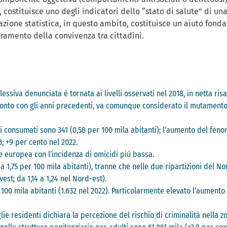
), costituisce uno degli indicatori dello “stato di salute” di
mazione statistica, in questo ambito, costituisce un aiuto fond
oramento della convivenza tra cittadini.
plessiva denunciata è tornata ai livelli osservati nel 2018, in netta risa
nfronto con gli anni precedenti, va comunque considerato il mutament
tari consumati sono 341 (0,58 per 100 mila abitanti); l’aumento del fen
; +9 per cento nel 2022.
one europea con l’incidenza di omicidi più bassa.
3 a 1,75 per 100 mila abitanti), tranne che nelle due ripartizioni del 
est; da 1,14 a 1,24 nel Nord-est).
i 100 mila abitanti (1.632 nel 2022). Particolarmente elevato l’aumento 
lie residenti dichiara la percezione del rischio di criminalità nella zo