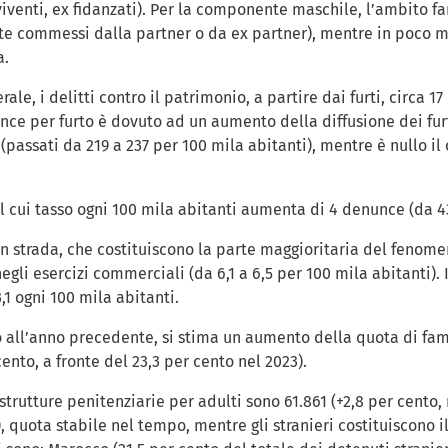
viventi, ex fidanzati). Per la componente maschile, l’ambito f
rte commessi dalla partner o da ex partner), mentre in poco m
a.
e, i delitti contro il patrimonio, a partire dai furti, circa 17
e per furto è dovuto ad un aumento della diffusione dei furt
(passati da 219 a 237 per 100 mila abitanti), mentre è nullo il c
l cui tasso ogni 100 mila abitanti aumenta di 4 denunce (da 43
 strada, che costituiscono la parte maggioritaria del fenomeno
gli esercizi commerciali (da 6,1 a 6,5 per 100 mila abitanti). 
,1 ogni 100 mila abitanti.
to all’anno precedente, si stima un aumento della quota di fami
cento, a fronte del 23,3 per cento nel 2023).
 strutture penitenziarie per adulti sono 61.861 (+2,8 per cento
, quota stabile nel tempo, mentre gli stranieri costituiscono i