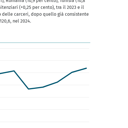
i), Romania (10,9 per cento), Tunisia (10,8
enziari (+0,25 per cento), tra il 2023 e il
delle carceri, dopo quello già consistente
120,6, nel 2024.