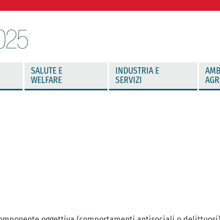
SALUTE E
INDUSTRIA E
AMB
WELFARE
SERVIZI
AGR
 componente oggettiva (comportamenti antisociali o delittuosi