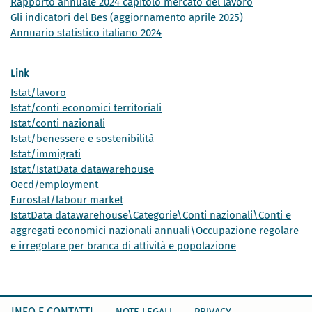
Rapporto annuale 2024 capitolo mercato del lavoro
Gli indicatori del Bes (aggiornamento aprile 2025)
Annuario statistico italiano 2024
Link
Istat/lavoro
Istat/conti economici territoriali
Istat/conti nazionali
Istat/benessere e sostenibilità
Istat/immigrati
Istat/IstatData datawarehouse
Oecd/employment
Eurostat/labour market
IstatData datawarehouse\Categorie\Conti nazionali\Conti e
aggregati economici nazionali annuali\Occupazione regolare
e irregolare per branca di attività e popolazione
NOTE LEGALI
PRIVACY