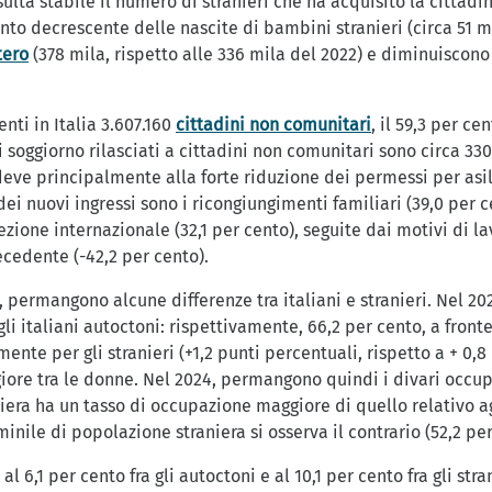
isulta stabile il numero di stranieri che ha acquisito la cittadin
to decrescente delle nascite di bambini stranieri (circa 51 mil
tero
(378 mila, rispetto alle 336 mila del 2022) e diminuiscono
nti in Italia 3.607.160
cittadini non comunitari
, il 59,3 per c
i soggiorno rilasciati a cittadini non comunitari sono circa 33
 deve principalmente alla forte riduzione dei permessi per asi
dei nuovi ingressi sono i ricongiungimenti familiari (39,0 per c
otezione internazionale (32,1 per cento), seguite dai motivi di l
ecedente (-42,2 per cento).
 permangono alcune differenze tra italiani e stranieri. Nel 202
li italiani autoctoni: rispettivamente, 66,2 per cento, a fronte
nte per gli stranieri (+1,2 punti percentuali, rispetto a + 0,8 
ore tra le donne. Nel 2024, permangono quindi i divari occupazi
a ha un tasso di occupazione maggiore di quello relativo agli 
le di popolazione straniera si osserva il contrario (52,2 per 
l 6,1 per cento fra gli autoctoni e al 10,1 per cento fra gli stra