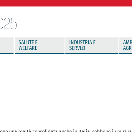
SALUTE E
INDUSTRIA E
AMB
WELFARE
SERVIZI
AGR
sono una realtà consolidata anche in Italia, sebbene in misura 