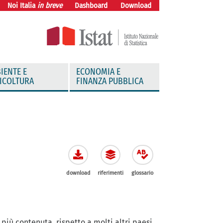
Noi Italia
in breve
Dashboard
Download
IENTE E
ECONOMIA E
ICOLTURA
FINANZA PUBBLICA
download
riferimenti
glossario
più contenuta, rispetto a molti altri paesi