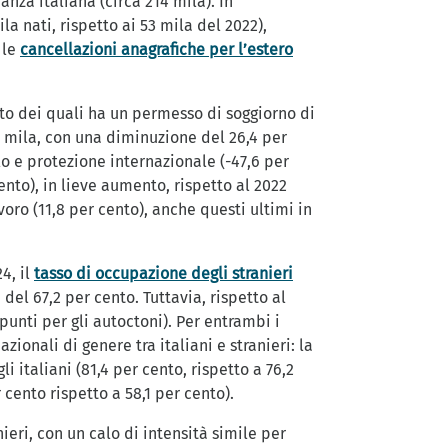
anza italiana (circa 214 mila). In
a nati, rispetto ai 53 mila del 2022),
 le
cancellazioni anagrafiche per l’estero
ento dei quali ha un permesso di soggiorno di
0 mila, con una diminuzione del 26,4 per
lo e protezione internazionale (-47,6 per
ento), in lieve aumento, rispetto al 2022
avoro (11,8 per cento), anche questi ultimi in
4, il
tasso di occupazione degli stranieri
 del 67,2 per cento. Tuttavia, rispetto al
punti per gli autoctoni). Per entrambi i
onali di genere tra italiani e stranieri: la
italiani (81,4 per cento, rispetto a 76,2
cento rispetto a 58,1 per cento).
nieri, con un calo di intensità simile per