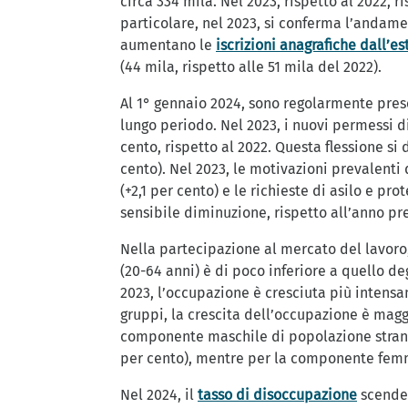
circa 334 mila. Nel 2023, rispetto al 2022, r
particolare, nel 2023, si conferma l’andamen
aumentano le
iscrizioni anagrafiche dall’es
(44 mila, rispetto alle 51 mila del 2022).
Al 1° gennaio 2024, sono regolarmente prese
lungo periodo. Nel 2023, i nuovi permessi d
cento, rispetto al 2022. Questa flessione si
cento). Nel 2023, le motivazioni prevalenti 
(+2,1 per cento) e le richieste di asilo e pr
sensibile diminuzione, rispetto all’anno pr
Nella partecipazione al mercato del lavoro,
(20-64 anni) è di poco inferiore a quello deg
2023, l’occupazione è cresciuta più intensame
gruppi, la crescita dell’occupazione è maggi
componente maschile di popolazione stranier
per cento), mentre per la componente femmini
Nel 2024, il
tasso di disoccupazione
scende a