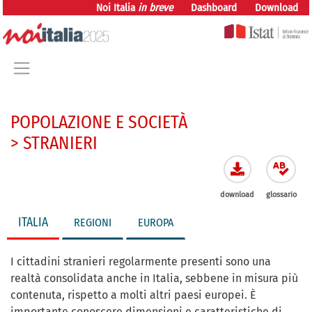
vai direttamente al contenuto
Noi Italia
in breve
Dashboard
Download
POPOLAZIONE E SOCIETÀ
> STRANIERI
download
glossario
ITALIA
REGIONI
EUROPA
I cittadini stranieri regolarmente presenti sono una
realtà consolidata anche in Italia, sebbene in misura più
contenuta, rispetto a molti altri paesi europei. È
importante conoscere dimensioni e caratteristiche di