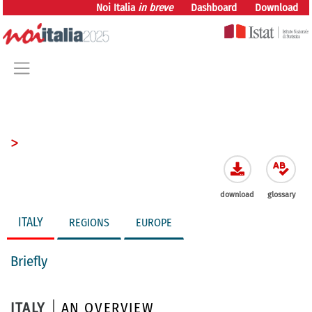
vai direttamente al contenuto
Noi Italia
in breve
Dashboard
Download
>
download
glossary
ITALY
REGIONS
EUROPE
Briefly
ITALY
AN OVERVIEW